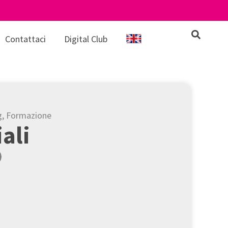
Contattaci
Digital Club
g
,
Formazione
iali