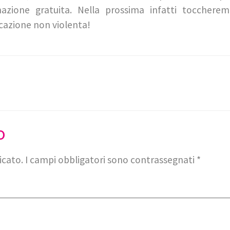
ione gratuita. Nella prossima infatti toccheremo i
cazione non violenta!
o
icato.
I campi obbligatori sono contrassegnati
*