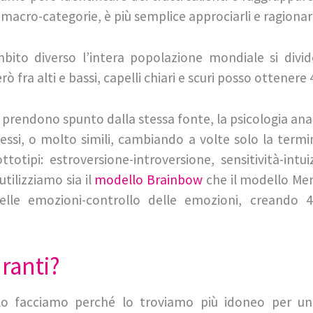
macro-categorie, è più semplice approciarli e ragionare 
to diverso l’intera popolazione mondiale si divide 
rò fra alti e bassi, capelli chiari e scuri posso ottener
prendono spunto dalla stessa fonte, la psicologia analit
tessi, o molto simili, cambiando a volte solo la termi
ttotipi: estroversione-introversione, sensitività-in
utilizziamo sia il
modello Brainbow
che il modello Merr
elle emozioni-controllo delle emozioni, creando 4
ranti?
o facciamo perché lo troviamo più idoneo per un