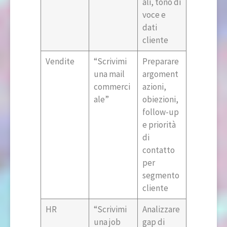
ali, tono di
voce e
dati
cliente
Vendite
“Scrivimi
Preparare
una mail
argoment
commerci
azioni,
ale”
obiezioni,
follow-up
e priorità
di
contatto
per
segmento
cliente
HR
“Scrivimi
Analizzare
una job
gap di