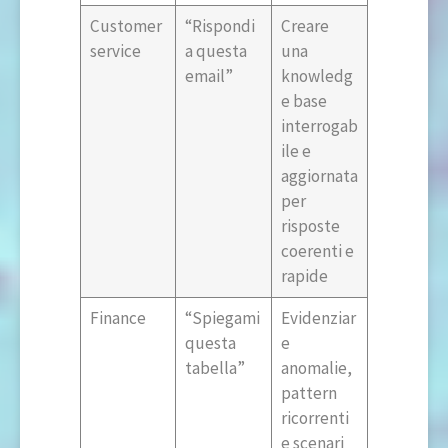
Customer
“Rispondi
Creare
service
a questa
una
email”
knowledg
e base
interrogab
ile e
aggiornata
per
risposte
coerenti e
rapide
Finance
“Spiegami
Evidenziar
questa
e
tabella”
anomalie,
pattern
ricorrenti
e scenari