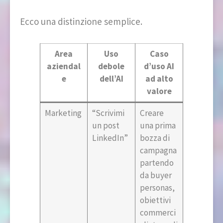
Ecco una distinzione semplice.
Area
Uso
Caso
aziendal
debole
d’uso AI
e
dell’AI
ad alto
valore
Marketing
“Scrivimi
Creare
un post
una prima
LinkedIn”
bozza di
campagna
partendo
da buyer
personas,
obiettivi
commerci