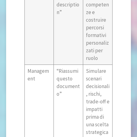
descriptio
competen
n”
ze e
costruire
percorsi
formativi
personaliz
zati per
ruolo
Managem
“Riassumi
Simulare
ent
questo
scenari
document
decisionali
o”
, rischi,
trade-off e
impatti
prima di
una scelta
strategica