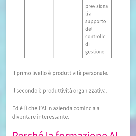
previsiona
li a
supporto
del
controllo
di
gestione
Il primo livello è produttività personale.
Il secondo è produttività organizzativa.
Ed è lì che l’AI in azienda comincia a
diventare interessante.
Perché la formazione AI